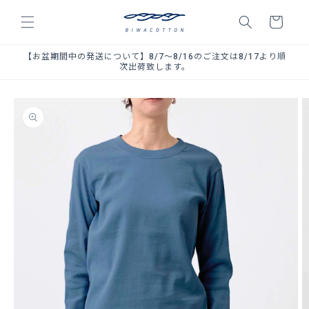
コンテ
カ
ンツに
ー
進む
ト
【お盆期間中の発送について】8/7～8/16のご注文は8/17より順
次出荷致します。
商品情
報にス
キップ