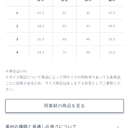
す
す
1
47.5
62
41
47.5
2
49.5
65
43
49.5
3
51.5
68
46
51.5
4
53.5
71
48
53.5
※単位は(cm)
※サイズ表記について商品によって同サイズや同色等であっても各商品
ごとに誤差があるため、サイズ表記はあくまでも目安としてご参照くだ
さい。
同素材の商品を見る
素材の種類と風通しの良さについて