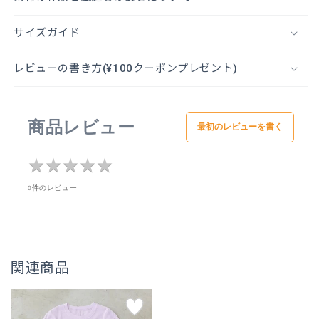
サイズガイド
レビューの書き方(¥100クーポンプレゼント)
商品レビュー
最初のレビューを書く
★
★
★
★
★
★
★
★
★
★
0件のレビュー
関連商品