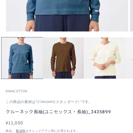
モ
ー
ダ
ル
で
メ
デ
ィ
ア
(1)
(2
を
BIWACOTTON
開
く
この商品の素材は”STANDARD(スタンダード)”です。
クルーネック長袖(ユニセックス・長袖)_3435899
通
¥11,000
常
税込。
配送料
はチェックアウト時に計算されます。