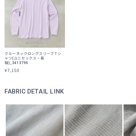
クルーネックロングスリーブＴシ
ャツ(ユニセックス・長
袖)_3413795
通
¥7,150
常
価
FABRIC DETAIL LINK
格