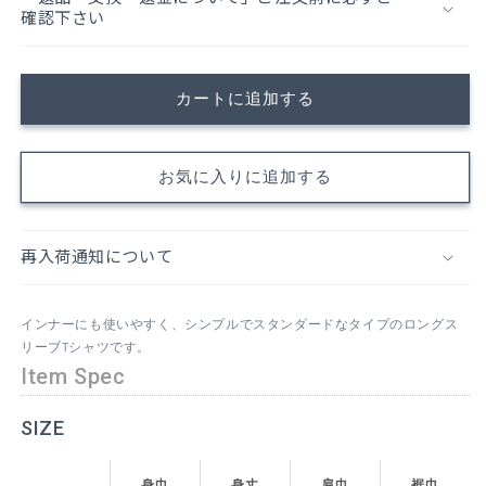
ネ
ネ
確認下さい
ッ
ッ
ク
ク
長
長
カートに追加する
袖
袖
(ユ
(ユ
ニ
ニ
お気に入りに追加する
セ
セ
ッ
ッ
ク
ク
再入荷通知について
ス・
ス・
長
長
袖)_3435899
袖)_3435899
インナーにも使いやすく、シンプルでスタンダードなタイプのロングス
の
の
リーブTシャツです。
数
数
Item Spec
量
量
を
を
SIZE
減
増
ら
や
身巾
身丈
肩巾
裾巾