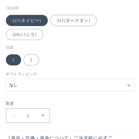
価
COLOR
格
127(ネイビー)
317(ダークタン)
106(バニラ)
SIZE
1
2
ギフトラッピング
数量
数
量
ク
ク
ル
ル
ー
ー
「返品・交換・返金について」ご注文前に必ずご