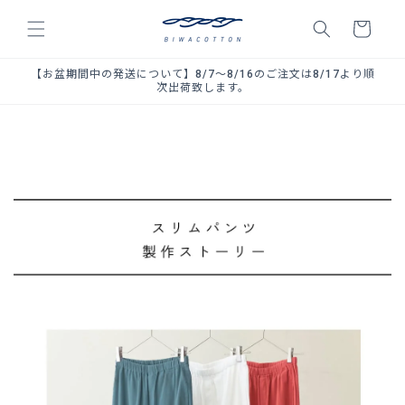
コンテ
カ
ンツに
ー
進む
ト
【お盆期間中の発送について】8/7～8/16のご注文は8/17より順
次出荷致します。